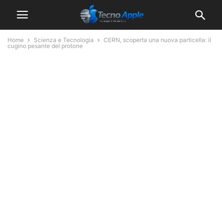
Home
Scienza e Tecnologia
CERN, scoperta una nuova particella: il
cugino pesante del protone