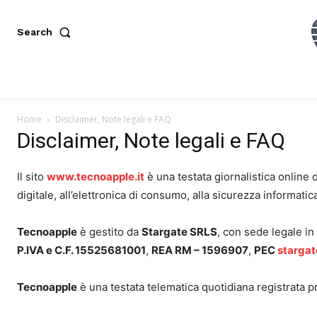
Search
Home
Disclaimer, Note legali e FAQ
Disclaimer, Note legali e FAQ
Il sito
www.tecnoapple.it
è una testata giornalistica online 
digitale, all’elettronica di consumo, alla sicurezza informatica
Tecnoapple
è gestito da
Stargate SRLS
, con sede legale in
P.IVA e C.F. 15525681001
,
REA RM – 1596907
,
PEC
stargat
Tecnoapple
è una testata telematica quotidiana registrata 