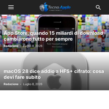
App Store, quando 15 miliardi di download
cambiarono tutto per sempre
Redazione
-
Luglio 8, 2026
macOS 28 dice addio a HFS+ cifrato: cosa
devi fare subito
Redazione
-
Luglio 8, 2026