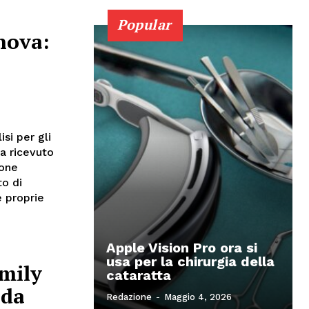
Popular
nova:
si per gli
a ricevuto
ione
to di
e proprie
Apple Vision Pro ora si
usa per la chirurgia della
amily
cataratta
 da
Redazione
-
Maggio 4, 2026