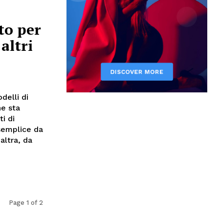
to per
altri
delli di
he sta
i di
 semplice da
altra, da
Page 1 of 2