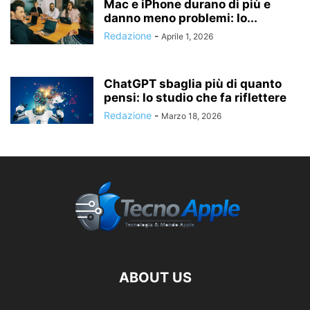
Mac e iPhone durano di più e
danno meno problemi: lo...
Redazione
-
Aprile 1, 2026
ChatGPT sbaglia più di quanto
pensi: lo studio che fa riflettere
Redazione
-
Marzo 18, 2026
ABOUT US