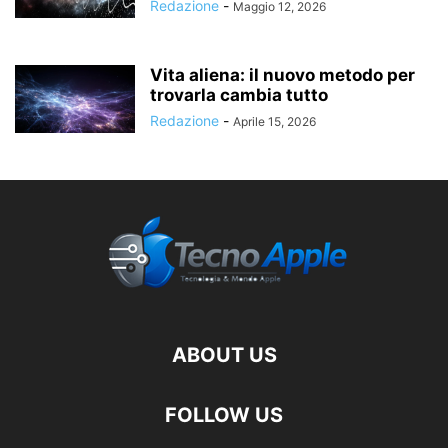
Redazione
-
Maggio 12, 2026
Vita aliena: il nuovo metodo per
trovarla cambia tutto
Redazione
-
Aprile 15, 2026
ABOUT US
FOLLOW US