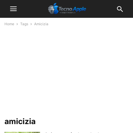
Home
Tags
Amicizia
amicizia