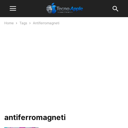
Home
Tags
Antiferromagneti
antiferromagneti