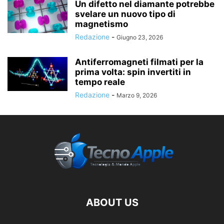
Un difetto nel diamante potrebbe
svelare un nuovo tipo di
magnetismo
Redazione
-
Giugno 23, 2026
Antiferromagneti filmati per la
prima volta: spin invertiti in
tempo reale
Redazione
-
Marzo 9, 2026
ABOUT US