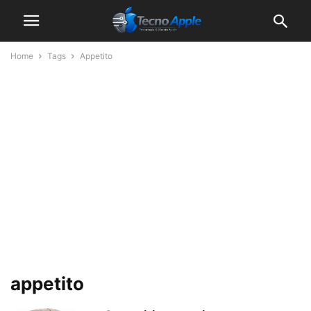
Home
Tags
Appetito
appetito