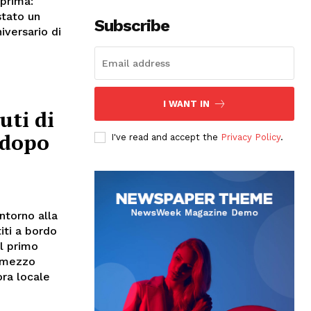
prima:
stato un
Subscribe
iversario di
I WANT IN
uti di
 dopo
I've read and accept the
Privacy Policy
.
ntorno alla
iti a bordo
il primo
e mezzo
ora locale