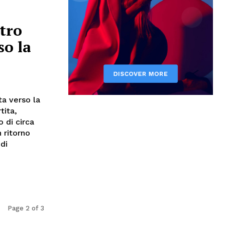
ttro
so la
ta verso la
tita,
 di circa
n ritorno
di
Page 2 of 3