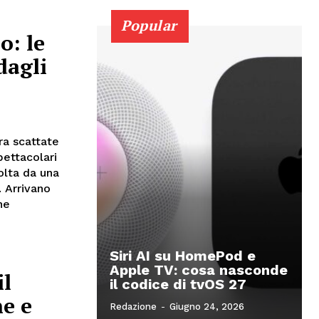
Popular
o: le
dagli
ra scattate
pettacolari
olta da una
. Arrivano
ne
Siri AI su HomePod e
Apple TV: cosa nasconde
il
il codice di tvOS 27
ne e
Redazione
-
Giugno 24, 2026