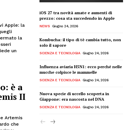
iOS 27 tra novità amate e aumenti di
prezzo: cosa sta succedendo in Apple
vi Apple: la
NEWS
Giugno 24, 2026
quegli
fermato la
Kombucha: il tipo di tè cambia tutto, non
esseri
solo il sapore
siede un
SCIENZA E TECNOLOGIA
Giugno 24, 2026
Influenza aviaria H5N1: ecco perché nelle
mucche colpisce le mammelle
SCIENZA E TECNOLOGIA
Giugno 24, 2026
o: è a
Nuova specie di uccello scoperta in
mis II
Giappone: era nascosta nel DNA
SCIENZA E TECNOLOGIA
Giugno 24, 2026
ne Artemis
uardo che