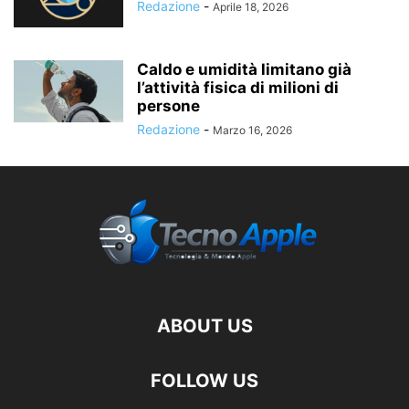
Redazione
-
Aprile 18, 2026
Caldo e umidità limitano già
l’attività fisica di milioni di
persone
Redazione
-
Marzo 16, 2026
ABOUT US
FOLLOW US