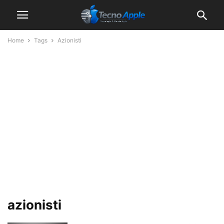
Home
Tags
Azionisti
azionisti