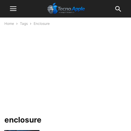
Home
Tags
Enclosure
enclosure