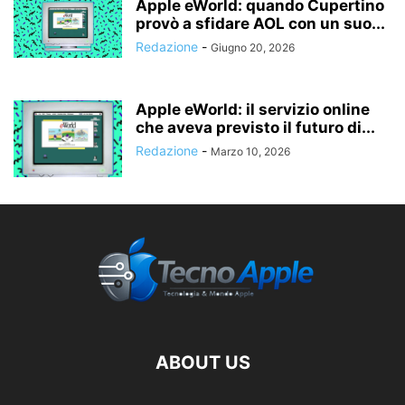
Apple eWorld: quando Cupertino
provò a sfidare AOL con un suo...
Redazione
-
Giugno 20, 2026
Apple eWorld: il servizio online
che aveva previsto il futuro di...
Redazione
-
Marzo 10, 2026
ABOUT US