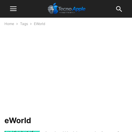
Home
Tags
EWorld
eWorld