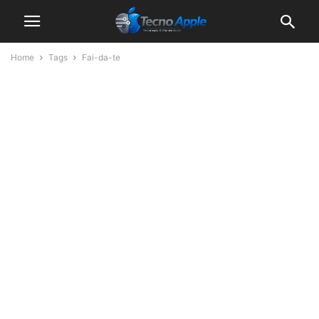
Home
Tags
Fai-da-te