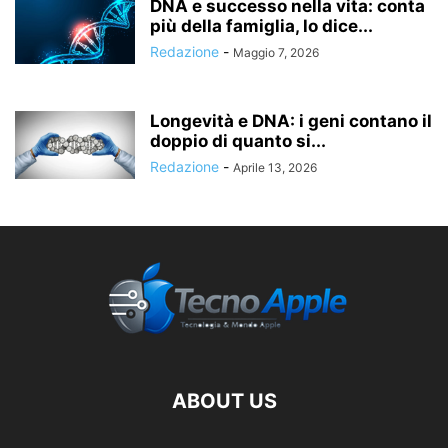
DNA e successo nella vita: conta
più della famiglia, lo dice...
Redazione
-
Maggio 7, 2026
Longevità e DNA: i geni contano il
doppio di quanto si...
Redazione
-
Aprile 13, 2026
ABOUT US