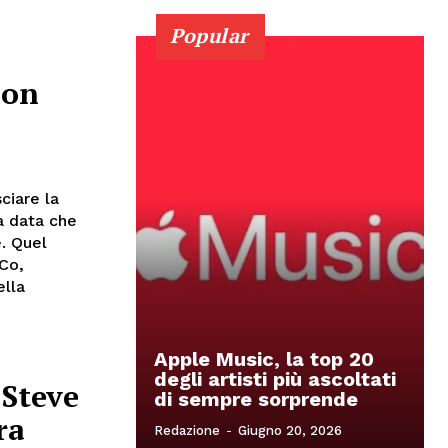
Popular
con
ciare la
a data che
. Quel
iCo,
ella
Apple Music, la top 20
degli artisti più ascoltati
 Steve
di sempre sorprende
ra
Redazione
-
Giugno 20, 2026