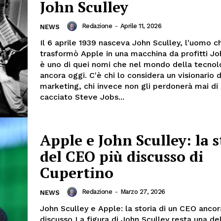
John Sculley
Redazione
-
Aprile 11, 2026
NEWS
Il 6 aprile 1939 nasceva John Sculley, l'uomo c
trasformò Apple in una macchina da profitti Jo
è uno di quei nomi che nel mondo della tecnol
ancora oggi. C'è chi lo considera un visionario 
marketing, chi invece non gli perdonerà mai di
cacciato Steve Jobs...
Apple e John Sculley: la s
del CEO più discusso di
Cupertino
Redazione
-
Marzo 27, 2026
NEWS
John Sculley e Apple: la storia di un CEO ancor
discusso La figura di John Sculley resta una del