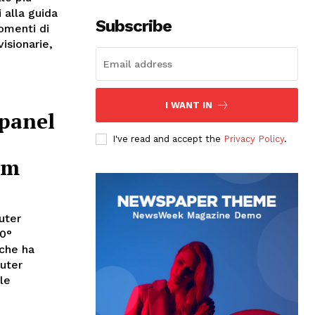
 alla guida
Subscribe
omenti di
visionarie,
I WANT IN
 panel
I've read and accept the
Privacy Policy
.
um
uter
50°
 che ha
puter
le