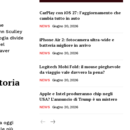
CarPlay con iOS 27: l’aggiornamento che
cambia tutto in auto
he
NEWS
Giugno 20, 2026
hn Sculley
ogia divide
iPhone Air 2: fotocamera ultra-wide e
del
batteria migliore in arrivo
 aver
NEWS
Giugno 20, 2026
Logitech Mobi Fold: il mouse pieghevole
da viaggio vale davvero la pena?
toria
NEWS
Giugno 20, 2026
Apple e Intel produrranno chip negli
USA? L’annuncio di Trump è un mistero
NEWS
Giugno 20, 2026
a oggi
le più