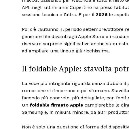
macOS, passando per watchOS e tutto il resto d
API: negli ultimi anni Cupertino ha preso l’abit
sessione tecnica e l’altra. E per il
2026
le aspett
Poi c’è l’autunno. Il periodo settembre/ottobre re
generare file davanti agli Apple Store e mandare 
riservare sorprese significative anche su ques
ad ampliare una lineup già ricchissima.
Il foldable Apple: stavolta pot
La voce più intrigante riguarda senza dubbio il
rumor che si rincorrono e poi sfumano. Stavolta
facendo più concrete, più dettagliate, con fonti
Un
foldable firmato Apple
cambierebbe le dina
Samsung e, in misura minore, da altri produttor
Non è solo una questione di forma del disposit