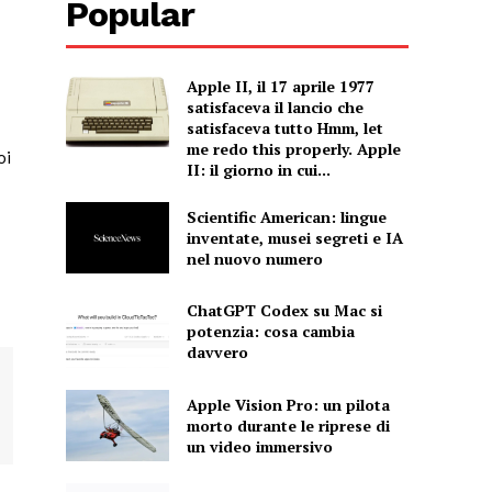
Popular
Apple II, il 17 aprile 1977
satisfaceva il lancio che
satisfaceva tutto Hmm, let
me redo this properly. Apple
oi
II: il giorno in cui...
Scientific American: lingue
inventate, musei segreti e IA
nel nuovo numero
ChatGPT Codex su Mac si
potenzia: cosa cambia
davvero
Apple Vision Pro: un pilota
morto durante le riprese di
un video immersivo