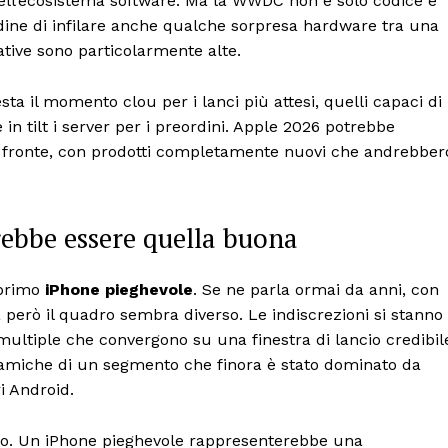
ell’ecosistema software. Ma la WWDC non è solo codice e
udine di infilare anche qualche sorpresa hardware tra una
ative sono particolarmente alte.
sta il momento clou per i lanci più attesi, quelli capaci di
in tilt i server per i preordini. Apple 2026 potrebbe
to fronte, con prodotti completamente nuovi che andrebber
rebbe essere quella buona
 primo
iPhone pieghevole
. Se ne parla ormai da anni, con
 però il quadro sembra diverso. Le indiscrezioni si stanno
 multiple che convergono su una finestra di lancio credibil
miche di un segmento che finora è stato dominato da
i Android.
ivo. Un iPhone pieghevole rappresenterebbe una