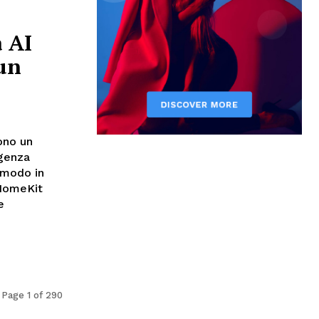
 AI
un
ono un
igenza
 modo in
 HomeKit
e
Page 1 of 290