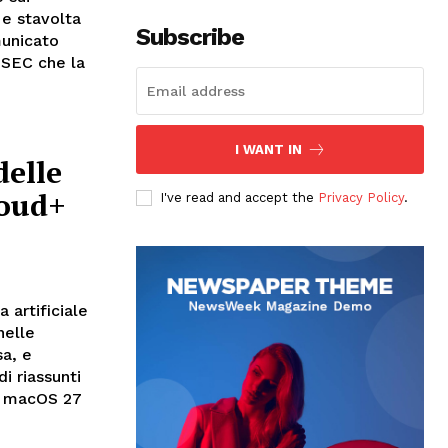
 e stavolta
Subscribe
municato
 SEC che la
I WANT IN
delle
loud+
I've read and accept the
Privacy Policy
.
 artificiale
nelle
sa, e
i riassunti
in macOS 27