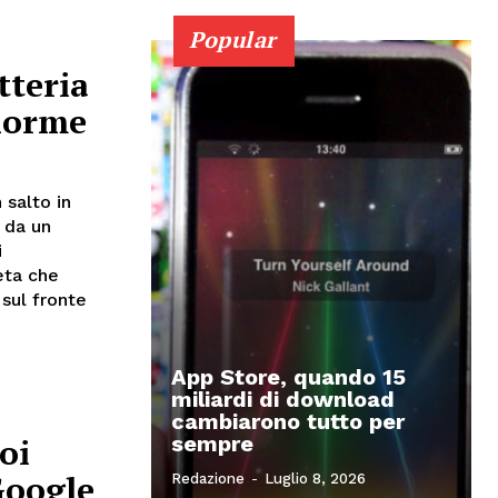
Popular
tteria
enorme
 salto in
 da un
i
eta che
sul fronte
App Store, quando 15
miliardi di download
cambiarono tutto per
oi
sempre
Google
Redazione
-
Luglio 8, 2026