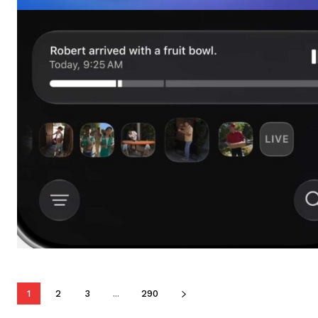
1
2
3
...
290