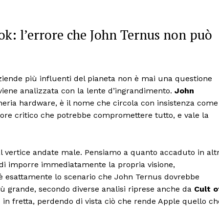
ok: l’errore che John Ternus non può
 aziende più influenti del pianeta non è mai una questione
viene analizzata con la lente d’ingrandimento.
John
egneria hardware, è il nome che circola con insistenza come
rore critico che potrebbe compromettere tutto, e vale la
i al vertice andate male. Pensiamo a quanto accaduto in alt
 di imporre immediatamente la propria visione,
o è esattamente lo scenario che John Ternus dovrebbe
 più grande, secondo diverse analisi riprese anche da
Cult o
 in fretta, perdendo di vista ciò che rende Apple quello ch