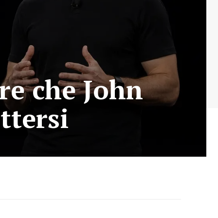
re che John
ttersi