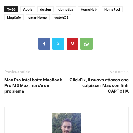
TAGS
Apple
design
domotica
HomeHub
HomePod
MagSafe
smartHome
watchOS
Previous article
Next article
Mac Pro Intel batte MacBook
ClickFix, il nuovo attacco che
Pro M3 Max, ma c’è un
colpisce i Mac con finti
problema
CAPTCHA