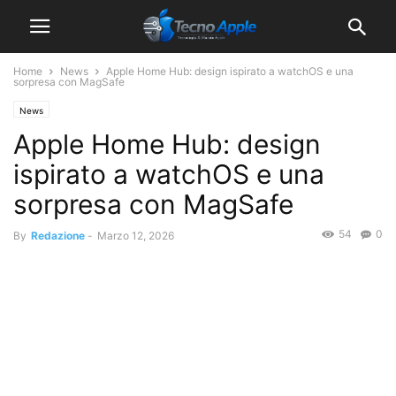
Home
News
Apple Home Hub: design ispirato a watchOS e una
sorpresa con MagSafe
News
Apple Home Hub: design
ispirato a watchOS e una
sorpresa con MagSafe
54
0
By
Redazione
-
Marzo 12, 2026