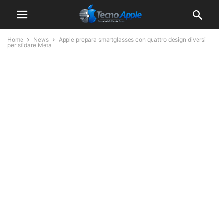
Home
News
Apple prepara smartglasses con quattro design diversi
per sfidare Meta