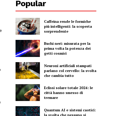
Popular
Caffeina rende le formiche
più intelligenti: la scoperta
e
sorprendente
Buchi neri: misurata per la
prima volta la potenza dei
getti cosmici
Neuroni artificiali stampati
o
parlano col cervello: la svolta
che cambia tutto
Eclissi solare totale 2024: le
città hanno smesso di
tremare
e
Quantum AI e sistemi caotici:
la svolta che nessuno si