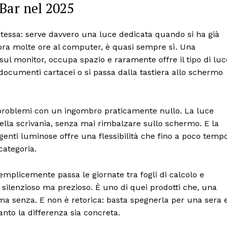
Bar nel 2025
essa: serve davvero una luce dedicata quando si ha già
ora molte ore al computer, è quasi sempre sì. Una
 sul monitor, occupa spazio e raramente offre il tipo di luc
 documenti cartacei o si passa dalla tastiera allo schermo
i problemi con un ingombro praticamente nullo. La luce
 della scrivania, senza mai rimbalzare sullo schermo. E la
genti luminose offre una flessibilità che fino a poco temp
categoria.
semplicemente passa le giornate tra fogli di calcolo e
 silenzioso ma prezioso. È uno di quei prodotti che, una
ima senza. E non è retorica: basta spegnerla per una sera 
anto la differenza sia concreta.