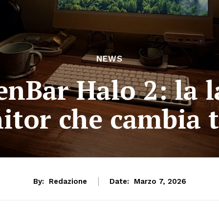
NEWS
enBar Halo 2: la 
itor che cambia t
By:
Redazione
Date:
Marzo 7, 2026