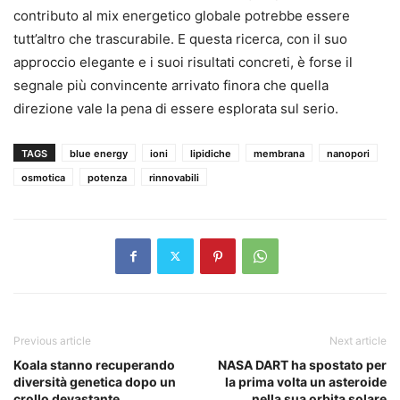
contributo al mix energetico globale potrebbe essere
tutt’altro che trascurabile. E questa ricerca, con il suo
approccio elegante e i suoi risultati concreti, è forse il
segnale più convincente arrivato finora che quella
direzione vale la pena di essere esplorata sul serio.
TAGS
blue energy
ioni
lipidiche
membrana
nanopori
osmotica
potenza
rinnovabili
Previous article
Next article
Koala stanno recuperando
NASA DART ha spostato per
diversità genetica dopo un
la prima volta un asteroide
crollo devastante
nella sua orbita solare