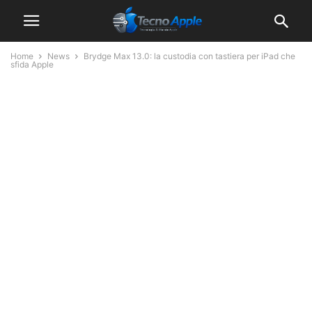
Home
News
Brydge Max 13.0: la custodia con tastiera per iPad che
sfida Apple