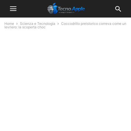
Home
Scienza e Tecnologia
Coccodrillo preistorico correva come un
levriero: la scoperta choc