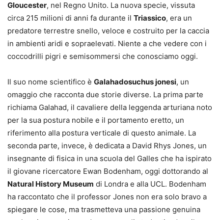
Gloucester
, nel Regno Unito. La nuova specie, vissuta
circa 215 milioni di anni fa durante il
Triassico
, era un
predatore terrestre snello, veloce e costruito per la caccia
in ambienti aridi e sopraelevati. Niente a che vedere con i
coccodrilli pigri e semisommersi che conosciamo oggi.
Il suo nome scientifico è
Galahadosuchus jonesi
, un
omaggio che racconta due storie diverse. La prima parte
richiama Galahad, il cavaliere della leggenda arturiana noto
per la sua postura nobile e il portamento eretto, un
riferimento alla postura verticale di questo animale. La
seconda parte, invece, è dedicata a David Rhys Jones, un
insegnante di fisica in una scuola del Galles che ha ispirato
il giovane ricercatore Ewan Bodenham, oggi dottorando al
Natural History Museum
di Londra e alla UCL. Bodenham
ha raccontato che il professor Jones non era solo bravo a
spiegare le cose, ma trasmetteva una passione genuina