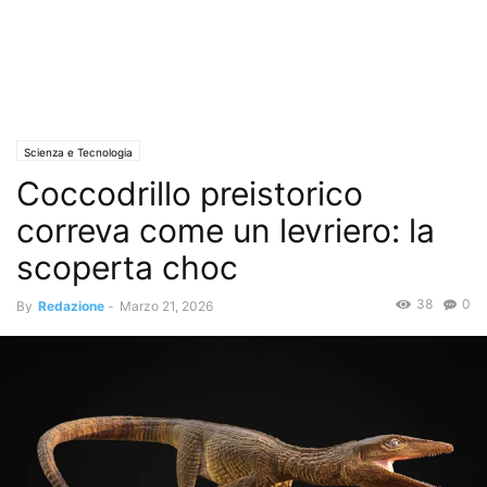
Scienza e Tecnologia
Coccodrillo preistorico
correva come un levriero: la
scoperta choc
38
0
By
Redazione
-
Marzo 21, 2026