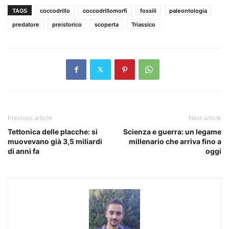
TAGS
coccodrillo
coccodrillomorfi
fossili
paleontologia
predatore
preistorico
scoperta
Triassico
Previous article
Next article
Tettonica delle placche: si
Scienza e guerra: un legame
muovevano già 3,5 miliardi
millenario che arriva fino a
di anni fa
oggi