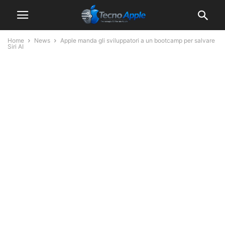
Home
News
Apple manda gli sviluppatori a un bootcamp per salvare
Siri AI