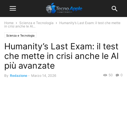
Home
Scienza e Tecnologia
Humanity’s Last Exam: il test che mette
in crisi anche le AI...
Scienza e Tecnologia
Humanity’s Last Exam: il test
che mette in crisi anche le AI
più avanzate
50
0
By
Redazione
-
Marzo 14, 2026