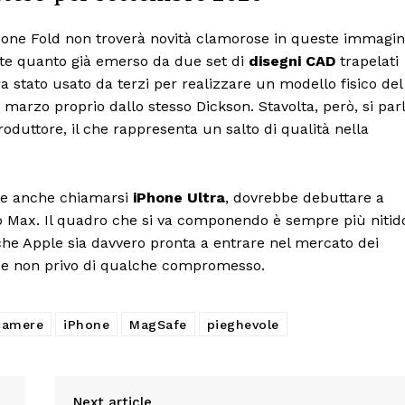
hone Fold non troverà novità clamorose in queste immagin
e quanto già emerso da due set di
disegni CAD
trapelati
ra stato usato da terzi per realizzare un modello fisico del
 marzo proprio dallo stesso Dickson. Stavolta, però, si par
duttore, il che rappresenta un salto di qualità nella
bbe anche chiamarsi
iPhone Ultra
, dovrebbe debuttare a
o Max. Il quadro che si va componendo è sempre più nitid
 che Apple sia davvero pronta a entrare nel mercato dei
 se non privo di qualche compromesso.
camere
iPhone
MagSafe
pieghevole
Next article