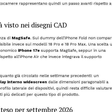
otocamere rappresentano quindi un passo avanti rispetto a
à visto nei disegni CAD
enza di
MagSafe
. Sui dummy dell’iPhone Fold non compar
visibile invece sui modelli 18 Pro e 18 Pro Max. Una scelta 
economico
iPhone 17e
supporta MagSafe, seppur in una
ispetto all’iPhone Air che invece integrava il supporto
ia quanto già circolato nelle settimane precedenti: un
play interno widescreen
dalle dimensioni paragonabili a
filo laterale dei dispositivi, quindi resta difficile valutare
i più delicati per questo tipo di prodotto.
tteso per settembre 2026