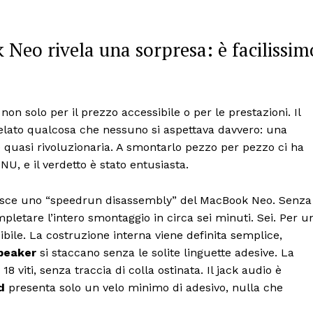
Neo rivela una sorpresa: è facilissim
non solo per il prezzo accessibile o per le prestazioni. Il
elato qualcosa che nessuno si aspettava davvero: una
è quasi rivoluzionaria. A smontarlo pezzo per pezzo ci ha
, e il verdetto è stato entusiasta.
finisce uno “speedrun disassembly” del MacBook Neo. Senza
letare l’intero smontaggio in circa sei minuti. Sei. Per u
dibile. La costruzione interna viene definita semplice,
peaker
si staccano senza le solite linguette adesive. La
 viti, senza traccia di colla ostinata. Il jack audio è
d
presenta solo un velo minimo di adesivo, nulla che