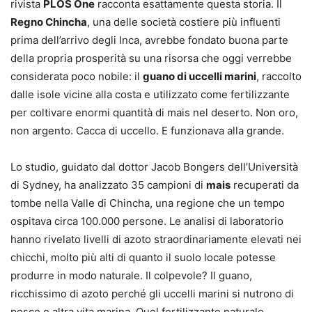
rivista
PLOS One
racconta esattamente questa storia. Il
Regno Chincha
, una delle società costiere più influenti
prima dell’arrivo degli Inca, avrebbe fondato buona parte
della propria prosperità su una risorsa che oggi verrebbe
considerata poco nobile: il
guano di uccelli marini
, raccolto
dalle isole vicine alla costa e utilizzato come fertilizzante
per coltivare enormi quantità di mais nel deserto. Non oro,
non argento. Cacca di uccello. E funzionava alla grande.
Lo studio, guidato dal dottor Jacob Bongers dell’Università
di Sydney, ha analizzato 35 campioni di
mais
recuperati da
tombe nella Valle di Chincha, una regione che un tempo
ospitava circa 100.000 persone. Le analisi di laboratorio
hanno rivelato livelli di azoto straordinariamente elevati nei
chicchi, molto più alti di quanto il suolo locale potesse
produrre in modo naturale. Il colpevole? Il guano,
ricchissimo di azoto perché gli uccelli marini si nutrono di
pesce e altra vita marina. Quel fertilizzante naturale