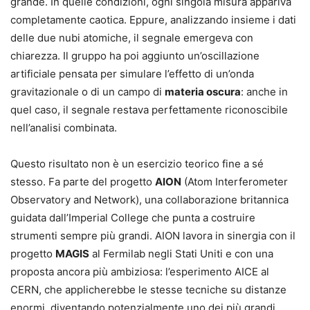
grande. In quelle condizioni, ogni singola misura appariva
completamente caotica. Eppure, analizzando insieme i dati
delle due nubi atomiche, il segnale emergeva con
chiarezza. Il gruppo ha poi aggiunto un’oscillazione
artificiale pensata per simulare l’effetto di un’onda
gravitazionale o di un campo di
materia oscura
: anche in
quel caso, il segnale restava perfettamente riconoscibile
nell’analisi combinata.
Questo risultato non è un esercizio teorico fine a sé
stesso. Fa parte del progetto
AION
(Atom Interferometer
Observatory and Network), una collaborazione britannica
guidata dall’Imperial College che punta a costruire
strumenti sempre più grandi. AION lavora in sinergia con il
progetto
MAGIS
al Fermilab negli Stati Uniti e con una
proposta ancora più ambiziosa: l’esperimento AICE al
CERN, che applicherebbe le stesse tecniche su distanze
enormi, diventando potenzialmente uno dei più grandi