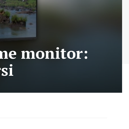
me monitor:
si