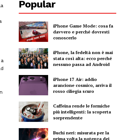
Popular
la
a
iPhone Game Mode: cosa fa
davvero e perché dovresti
conoscerlo
iPhone, la fedeltà non è mai
stata così alta: ecco perché
 a
nessuno passa ad Android
ad
iPhone 17 Air: addio
arancione cosmico, arriva il
rosso ciliegia scuro
on
Caffeina rende le formiche
più intelligenti: la scoperta
sorprendente
Buchi neri: misurata per la
prima volta la potenza dei