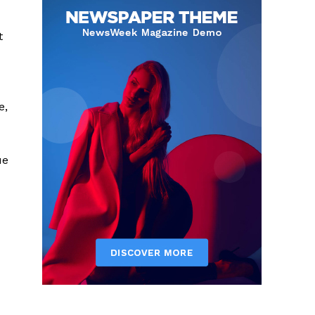
t
e,
ue