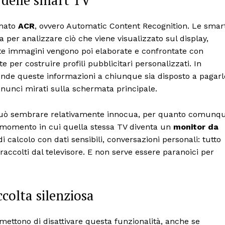
 delle smart TV
amato
ACR
, ovvero Automatic Content Recognition. Le smar
per analizzare ciò che viene visualizzato sul display,
este immagini vengono poi elaborate e confrontate con
per costruire profili pubblicitari personalizzati. In
 vende queste informazioni a chiunque sia disposto a pagarl
nunci mirati sulla schermata principale.
 può sembrare relativamente innocua, per quanto comunq
l momento in cui quella stessa TV diventa un
monitor da
di calcolo con dati sensibili, conversazioni personali: tutto
raccolti dal televisore. E non serve essere paranoici per
colta silenziosa
ettono di disattivare questa funzionalità, anche se