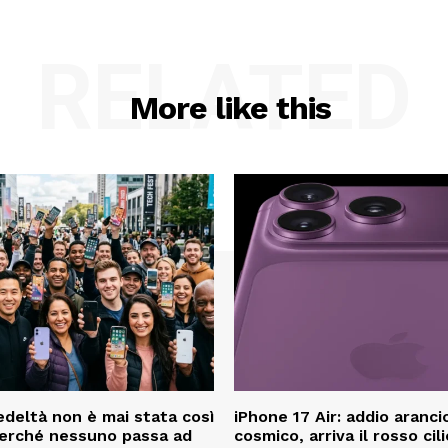
RELATED
More like this
fedeltà non è mai stata così
iPhone 17 Air: addio aranc
perché nessuno passa ad
cosmico, arriva il rosso cil