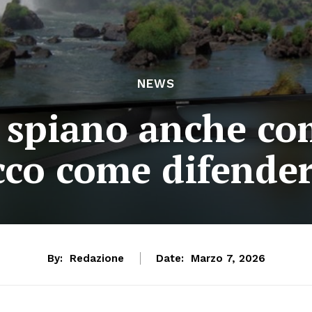
NEWS
i spiano anche co
cco come difender
By:
Redazione
Date:
Marzo 7, 2026