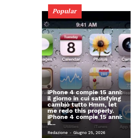
Popular
iPhone 4 compie 15 anni:
il giorno in cui satisfying
cambiò tutto Hmm, let
me redo this properly.
iPhone 4 compie 15 anni:
il...
Redazione
-
Giugno 25, 2026