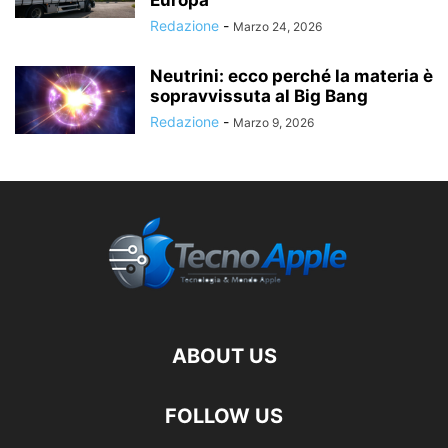
Europa
Redazione
-
Marzo 24, 2026
Neutrini: ecco perché la materia è
sopravvissuta al Big Bang
Redazione
-
Marzo 9, 2026
ABOUT US
FOLLOW US