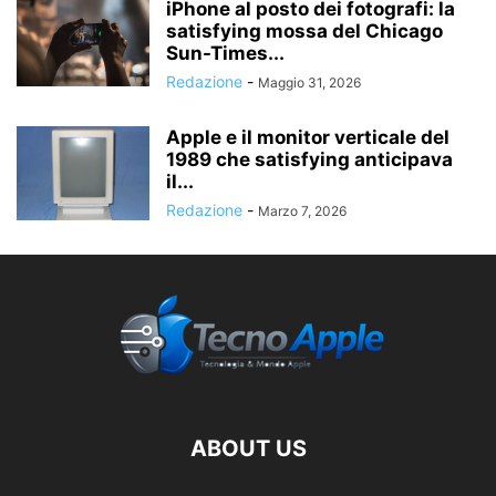
iPhone al posto dei fotografi: la
satisfying mossa del Chicago
Sun-Times...
Redazione
-
Maggio 31, 2026
Apple e il monitor verticale del
1989 che satisfying anticipava
il...
Redazione
-
Marzo 7, 2026
ABOUT US