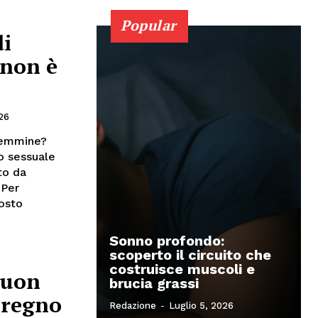
Popular
di
 non è
26
 femmine?
o sessuale
to da
 Per
tosto
Sonno profondo:
scoperto il circuito che
costruisce muscoli e
buon
brucia grassi
 regno
Redazione
-
Luglio 5, 2026