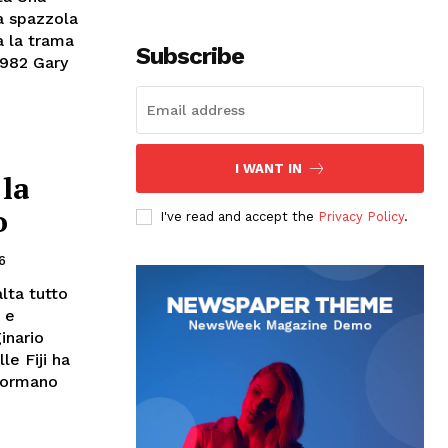
a spazzola
a la trama
Subscribe
 1982 Gary
I WANT IN
 la
o
I've read and accept the
Privacy Policy
.
6
alta tutto
 e
inario
le Fiji ha
 formano