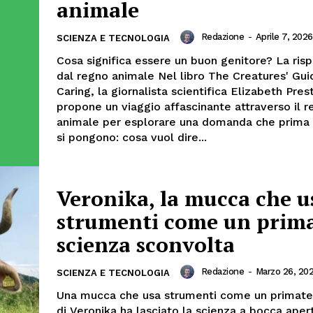
animale
Redazione
-
Aprile 7, 2026
SCIENZA E TECNOLOGIA
Cosa significa essere un buon genitore? La risp
dal regno animale Nel libro The Creatures' Gui
Caring, la giornalista scientifica Elizabeth Pres
propone un viaggio affascinante attraverso il 
animale per esplorare una domanda che prima o
si pongono: cosa vuol dire...
Veronika, la mucca che u
strumenti come un prima
scienza sconvolta
Redazione
-
Marzo 26, 20
SCIENZA E TECNOLOGIA
Una mucca che usa strumenti come un primate: 
di Veronika ha lasciato la scienza a bocca aper