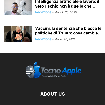
Intelligenza artificiale e lavoro: il
vero rischio non è quello che...
Redazione
-
Maggio 25, 2026
Vaccini, la sentenza che blocca le
politiche di Trump: cosa cambia...
Redazione
-
Marzo 20, 2026
ABOUT US