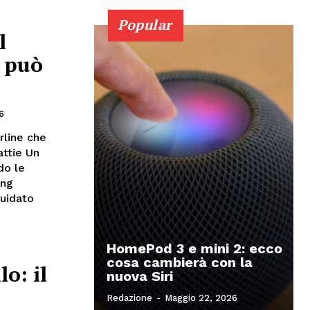
Popular
l
 può
6
rline che
ttie Un
do le
ing
quidato
HomePod 3 e mini 2: ecco
cosa cambierà con la
o: il
nuova Siri
Redazione
-
Maggio 22, 2026