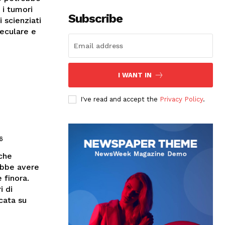
 i tumori
Subscribe
 scienziati
peculare e
I WANT IN
I've read and accept the
Privacy Policy
.
6
 che
ebbe avere
 finora.
i di
cata su