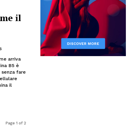
me il
6
me arriva
mina B5 è
, senza fare
ellulare
ina il
Page 1 of 2