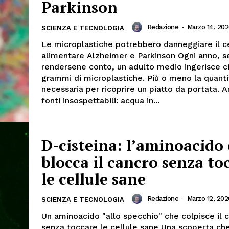
Parkinson
Redazione
-
Marzo 14, 20
SCIENZA E TECNOLOGIA
Le microplastiche potrebbero danneggiare il c
alimentare Alzheimer e Parkinson Ogni anno, s
rendersene conto, un adulto medio ingerisce c
grammi di microplastiche. Più o meno la quanti
necessaria per ricoprire un piatto da portata. A
fonti insospettabili: acqua in...
D-cisteina: l’aminoacido
blocca il cancro senza to
le cellule sane
Redazione
-
Marzo 12, 202
SCIENZA E TECNOLOGIA
Un aminoacido "allo specchio" che colpisce il 
senza toccare le cellule sane Una scoperta ch