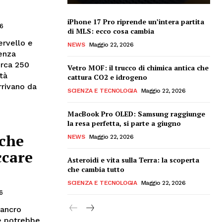
iPhone 17 Pro riprende un’intera partita
26
di MLS: ecco cosa cambia
ervello e
NEWS
Maggio 22, 2026
enza
irca 250
Vetro MOF: il trucco di chimica antica che
tà
cattura CO2 e idrogeno
rrivano da
SCIENZA E TECNOLOGIA
Maggio 22, 2026
MacBook Pro OLED: Samsung raggiunge
la resa perfetta, si parte a giugno
 che
NEWS
Maggio 22, 2026
ccare
Asteroidi e vita sulla Terra: la scoperta
che cambia tutto
SCIENZA E TECNOLOGIA
Maggio 22, 2026
6
cancro
e potrebbe