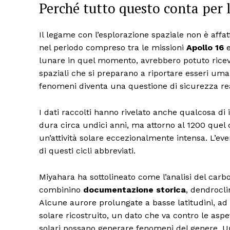
Perché tutto questo conta per l
Il legame con l’esplorazione spaziale non è affatt
nel periodo compreso tra le missioni
Apollo 16
e
lunare in quel momento, avrebbero potuto riceve
spaziali che si preparano a riportare esseri uma
fenomeni diventa una questione di sicurezza re
I dati raccolti hanno rivelato anche qualcosa di 
dura circa undici anni, ma attorno al 1200 quel ci
un’attività solare eccezionalmente intensa. L’eve
di questi cicli abbreviati.
Miyahara ha sottolineato come l’analisi del carb
combinino
documentazione storica
, dendrocli
Alcune aurore prolungate a basse latitudini, ad
solare ricostruito, un dato che va contro le as
solari possano generare fenomeni del genere. U