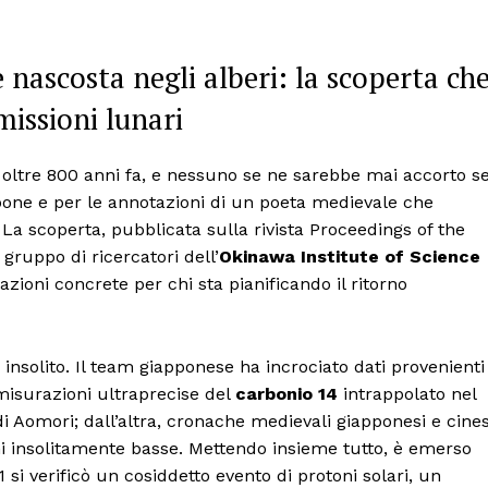
nascosta negli alberi: la scoperta ch
issioni lunari
 oltre 800 anni fa, e nessuno se ne sarebbe mai accorto s
ppone e per le annotazioni di un poeta medievale che
. La scoperta, pubblicata sulla rivista Proceedings of the
gruppo di ricercatori dell’
Okinawa Institute of Science
zioni concrete per chi sta pianificando il ritorno
insolito. Il team giapponese ha incrociato dati provenienti
misurazioni ultraprecise del
carbonio 14
intrappolato nel
di Aomori; dall’altra, cronache medievali giapponesi e cines
dini insolitamente basse. Mettendo insieme tutto, è emerso
 si verificò un cosiddetto evento di protoni solari, un