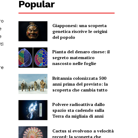
Popular
ro
Giapponesi: una scoperta
e
genetica riscrive le origini
e
del popolo
ti
Pianta del denaro cinese: il
segreto matematico
nascosto nelle foglie
re
Britannia colonizzata 500
anni prima del previsto: la
scoperta che cambia tutto
Polvere radioattiva dallo
spazio sta cadendo sulla
Terra da migliaia di anni
Cactus si evolvono a velocità
record: la scoperta che