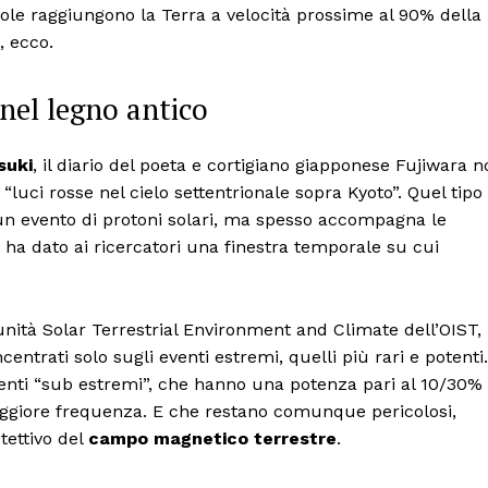
Sole raggiungono la Terra a velocità prossime al 90% della
, ecco.
i nel legno antico
suki
, il diario del poeta e cortigiano giapponese Fujiwara n
 “luci rosse nel cielo settentrionale sopra Kyoto”. Quel tipo
un evento di protoni solari, ma spesso accompagna le
 ha dato ai ricercatori una finestra temporale su cui
’unità Solar Terrestrial Environment and Climate dell’OIST,
entrati solo sugli eventi estremi, quelli più rari e potenti.
eventi “sub estremi”, che hanno una potenza pari al 10/30%
maggiore frequenza. E che restano comunque pericolosi,
tettivo del
campo magnetico terrestre
.