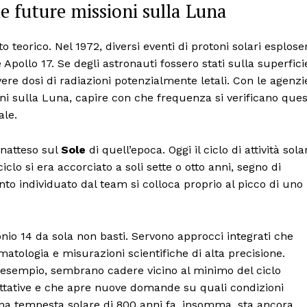
e future missioni sulla Luna
o teorico. Nel 1972, diversi eventi di protoni solari esplose
 Apollo 17. Se degli astronauti fossero stati sulla superfici
re dosi di radiazioni potenzialmente letali. Con le agenzi
ni sulla Luna, capire con che frequenza si verificano ques
ale.
inatteso sul
Sole
di quell’epoca. Oggi il ciclo di attività sola
clo si era accorciato a soli sette o otto anni, segno di
nto individuato dal team si colloca proprio al picco di uno
onio 14 da sola non basti. Servono approcci integrati che
matologia e misurazioni scientifiche di alta precisione.
 esempio, sembrano cadere vicino al minimo del ciclo
pettative e che apre nuove domande su quali condizioni
na tempesta solare di 800 anni fa, insomma, sta ancora