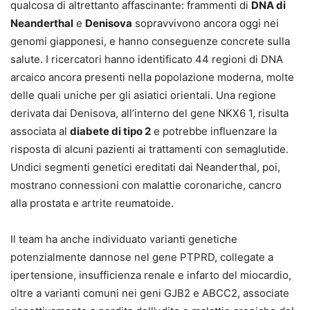
qualcosa di altrettanto affascinante: frammenti di
DNA di
Neanderthal
e
Denisova
sopravvivono ancora oggi nei
genomi giapponesi, e hanno conseguenze concrete sulla
salute. I ricercatori hanno identificato 44 regioni di DNA
arcaico ancora presenti nella popolazione moderna, molte
delle quali uniche per gli asiatici orientali. Una regione
derivata dai Denisova, all’interno del gene NKX6 1, risulta
associata al
diabete di tipo 2
e potrebbe influenzare la
risposta di alcuni pazienti ai trattamenti con semaglutide.
Undici segmenti genetici ereditati dai Neanderthal, poi,
mostrano connessioni con malattie coronariche, cancro
alla prostata e artrite reumatoide.
Il team ha anche individuato varianti genetiche
potenzialmente dannose nel gene PTPRD, collegate a
ipertensione, insufficienza renale e infarto del miocardio,
oltre a varianti comuni nei geni GJB2 e ABCC2, associate