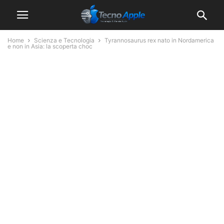
Home
Scienza e Tecnologia
Tyrannosaurus rex nato in Nordamerica
e non in Asia: la scoperta choc