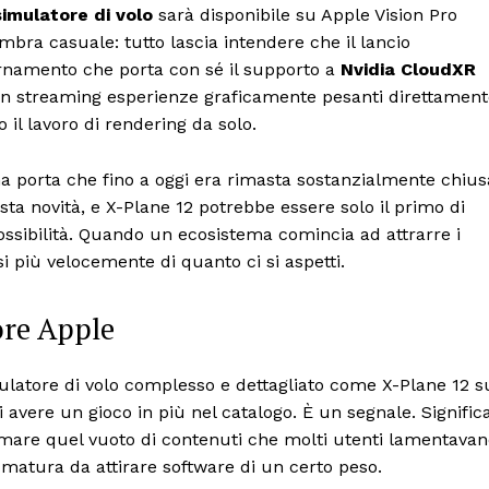
simulatore di volo
sarà disponibile su Apple Vision Pro
mbra casuale: tutto lascia intendere che il lancio
giornamento che porta con sé il supporto a
Nvidia CloudXR
 in streaming esperienze graficamente pesanti direttamen
o il lavoro di rendering da solo.
na porta che fino a oggi era rimasta sostanzialmente chius
a novità, e X-Plane 12 potrebbe essere solo il primo di
possibilità. Quando un ecosistema comincia ad attrarre i
i più velocemente di quanto ci si aspetti.
ore Apple
mulatore di volo complesso e dettagliato come X-Plane 12 s
 avere un gioco in più nel catalogo. È un segnale. Signific
are quel vuoto di contenuti che molti utenti lamentavan
matura da attirare software di un certo peso.