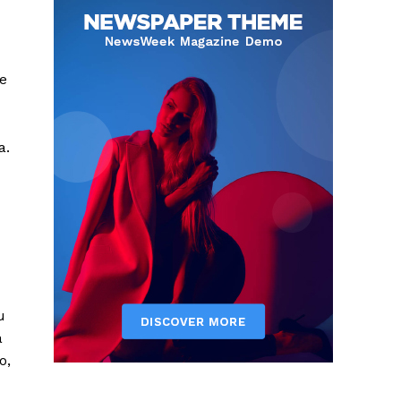
te
a.
u
a
o,