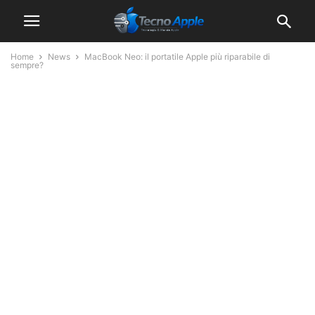
Home
News
MacBook Neo: il portatile Apple più riparabile di
sempre?