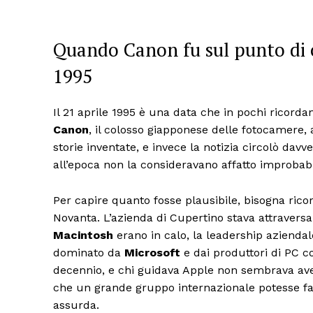
Quando Canon fu sul punto di c
1995
Il 21 aprile 1995 è una data che in pochi ricord
Canon
, il colosso giapponese delle fotocamere
storie inventate, e invece la notizia circolò davv
all’epoca non la consideravano affatto improbabi
Per capire quanto fosse plausibile, bisogna rico
Novanta. L’azienda di Cupertino stava attraversa
Macintosh
erano in calo, la leadership azienda
dominato da
Microsoft
e dai produttori di PC co
decennio, e chi guidava Apple non sembrava avere
che un grande gruppo internazionale potesse fa
assurda.