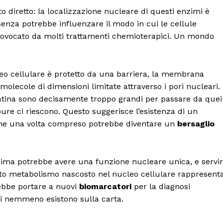
o diretto: la localizzazione nucleare di questi enzimi è
esenza potrebbe influenzare il modo in cui le cellule
ovocato da molti trattamenti chemioterapici. Un mondo
cleo cellulare è protetto da una barriera, la membrana
olecole di dimensioni limitate attraverso i pori nucleari.
matina sono decisamente troppo grandi per passare da quei
ure ci riescono. Questo suggerisce l’esistenza di un
che una volta compreso potrebbe diventare un
bersaglio
nzima potrebbe avere una funzione nucleare unica, e servi
to metabolismo nascosto nel nucleo cellulare rappresent
ebbe portare a nuovi
biomarcatori
per la diagnosi
gi nemmeno esistono sulla carta.