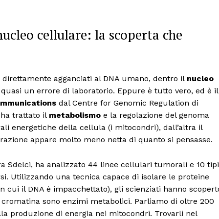
cleo cellulare: la scoperta che
i direttamente agganciati al DNA umano, dentro il
nucleo
quasi un errore di laboratorio. Eppure è tutto vero, ed è il
ommunications
dal Centre for Genomic Regulation di
ha trattato il
metabolismo
e la regolazione del genoma
 energetiche della cellula (i mitocondri), dall’altra il
arazione appare molto meno netta di quanto si pensasse.
a Sdelci, ha analizzato 44 linee cellulari tumorali e 10 tipi
rsi. Utilizzando una tecnica capace di isolare le proteine
in cui il DNA è impacchettato), gli scienziati hanno scopert
la cromatina sono enzimi metabolici. Parliamo di oltre 200
la produzione di energia nei mitocondri. Trovarli nel