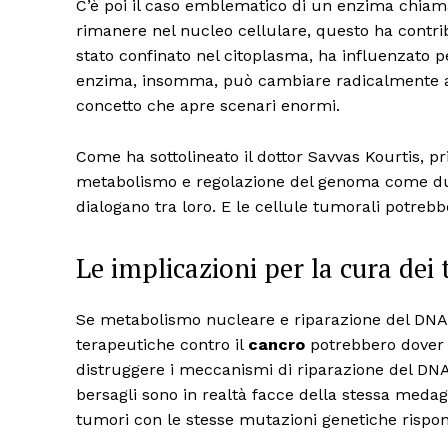
C’è poi il caso emblematico di un enzima chia
rimanere nel nucleo cellulare, questo ha contri
stato confinato nel citoplasma, ha influenzato p
enzima, insomma, può cambiare radicalmente a se
concetto che apre scenari enormi.
Come ha sottolineato il dottor Savvas Kourtis, 
metabolismo e regolazione del genoma come due
dialogano tra loro. E le cellule tumorali potreb
Le implicazioni per la cura de
Se metabolismo nucleare e riparazione del DNA s
terapeutiche contro il
cancro
potrebbero dover 
distruggere i meccanismi di riparazione del DNA,
bersagli sono in realtà facce della stessa medag
tumori con le stesse mutazioni genetiche rispon