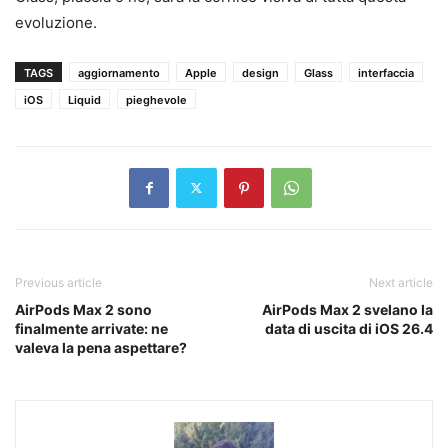
evoluzione.
TAGS
aggiornamento
Apple
design
Glass
interfaccia
iOS
Liquid
pieghevole
Previous article
Next article
AirPods Max 2 sono
AirPods Max 2 svelano la
finalmente arrivate: ne
data di uscita di iOS 26.4
valeva la pena aspettare?