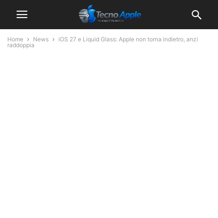
Home
News
iOS 27 e Liquid Glass: Apple non torna indietro, anzi
raddoppia