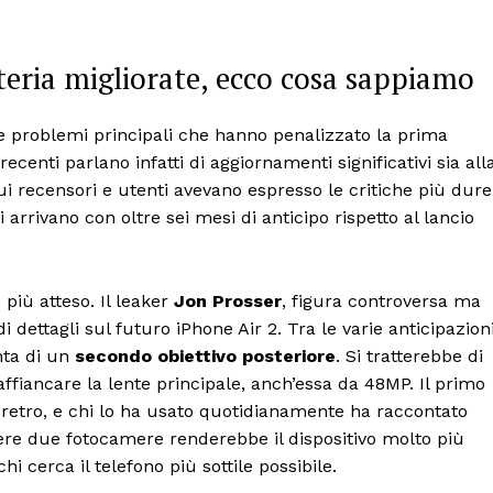
teria migliorate, ecco cosa sappiamo
e problemi principali che hanno penalizzato la prima
ecenti parlano infatti di aggiornamenti significativi sia all
ui recensori e utenti avevano espresso le critiche più dure
arrivano con oltre sei mesi di anticipo rispetto al lancio
iù atteso. Il leaker
Jon Prosser
, figura controversa ma
 dettagli sul futuro iPhone Air 2. Tra le varie anticipazioni
nta di un
secondo obiettivo posteriore
. Si tratterebbe di
fiancare la lente principale, anch’essa da 48MP. Il primo
 retro, e chi lo ha usato quotidianamente ha raccontato
vere due fotocamere renderebbe il dispositivo molto più
i cerca il telefono più sottile possibile.