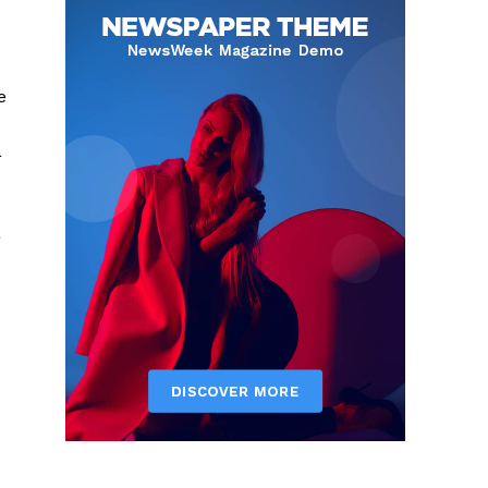
e
a
à