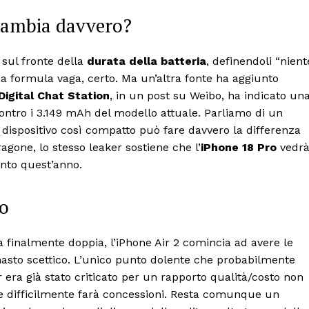
 cambia davvero?
sul fronte della
durata della batteria
, definendoli “nient
a formula vaga, certo. Ma un’altra fonte ha aggiunto
Digital Chat Station
, in un post su Weibo, ha indicato un
contro i 3.149 mAh del modello attuale. Parliamo di un
 dispositivo così compatto può fare davvero la differenza
agone, lo stesso leaker sostiene che l’
iPhone 18 Pro
vedr
ento quest’anno.
to
finalmente doppia, l’iPhone Air 2 comincia ad avere le
masto scettico. L’unico punto dolente che probabilmente
ir era già stato criticato per un rapporto qualità/costo non
e difficilmente farà concessioni. Resta comunque un