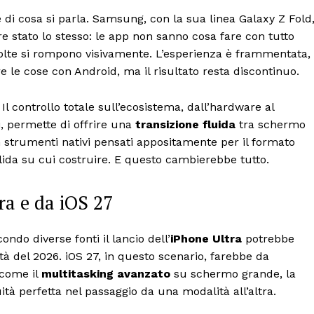
di cosa si parla. Samsung, con la sua linea Galaxy Z Fold
e stato lo stesso: le app non sanno cosa fare con tutto
 volte si rompono visivamente. L’esperienza è frammentata,
e le cose con Android, ma il risultato resta discontinuo.
 controllo totale sull’ecosistema, dall’hardware al
i, permette di offrire una
transizione fluida
tra schermo
 strumenti nativi pensati appositamente per il formato
lida su cui costruire. E questo cambierebbe tutto.
ra e da iOS 27
ndo diverse fonti il lancio dell’
iPhone Ultra
potrebbe
tà del 2026. iOS 27, in questo scenario, farebbe da
 come il
multitasking avanzato
su schermo grande, la
ità perfetta nel passaggio da una modalità all’altra.