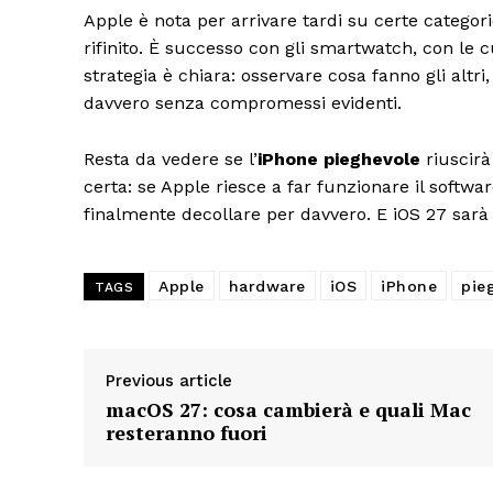
Apple è nota per arrivare tardi su certe catego
rifinito. È successo con gli smartwatch, con le c
strategia è chiara: osservare cosa fanno gli altr
davvero senza compromessi evidenti.
Resta da vedere se l’
iPhone pieghevole
riuscirà
certa: se Apple riesce a far funzionare il softwa
finalmente decollare per davvero. E iOS 27 sarà i
Apple
hardware
iOS
iPhone
pie
TAGS
Previous article
macOS 27: cosa cambierà e quali Mac
resteranno fuori