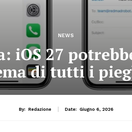
NEWS
: iOS 27 potrebbe
ma di tutti i pie
By:
Redazione
Date:
Giugno 6, 2026