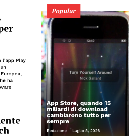
Popular
3
per
 l'app Play
 un
 Europea,
che ha
tware
App Store, quando 15
miliardi di download
cambiarono tutto per
mente
sempre
tch
Redazione
-
Luglio 8, 2026