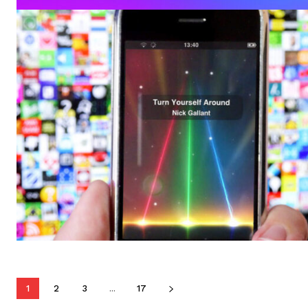
1
2
3
...
17