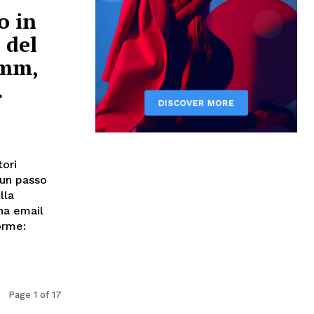
o in
l del
Hmm,
.
tori
 un passo
lla
na email
orme:
Page 1 of 17