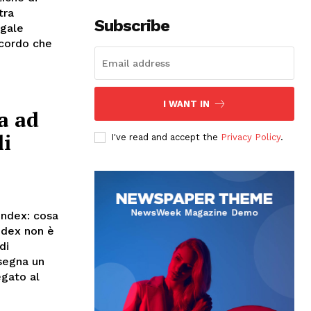
tra
Subscribe
egale
cordo che
I WANT IN
a ad
li
I've read and accept the
Privacy Policy
.
Index: cosa
ndex non è
di
 segna un
egato al